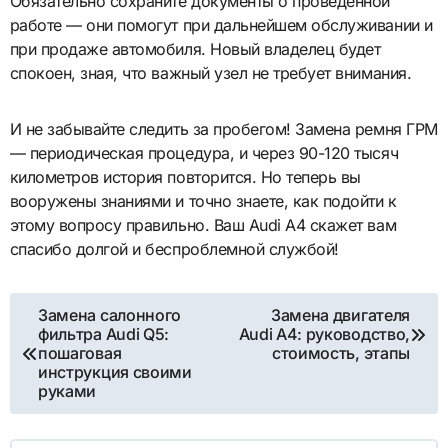
Обязательно сохраните документы о проведенной
работе — они помогут при дальнейшем обслуживании и
при продаже автомобиля. Новый владелец будет
спокоен, зная, что важный узел не требует внимания.
И не забывайте следить за пробегом! Замена ремня ГРМ
— периодическая процедура, и через 90-120 тысяч
километров история повторится. Но теперь вы
вооружены знаниями и точно знаете, как подойти к
этому вопросу правильно. Ваш Audi A4 скажет вам
спасибо долгой и беспроблемной службой!
Навигация
Замена салонного
Замена двигателя
фильтра Audi Q5:
Audi A4: руководство,
по
пошаговая
стоимость, этапы
инструкция своими
записям
руками