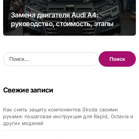
Замена двигателя Audi A4:
руководство, стоимость, этапы
Н
а
й
т
и
Свежие записи
:
Как снять защиту компонентов Skoda своими
руками: пошаговая инструкция для Rapid, Octavia и
других моделей