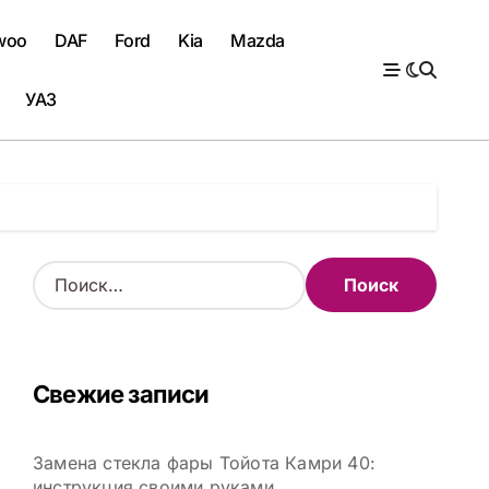
woo
DAF
Ford
Kia
Mazda
УАЗ
Н
а
й
т
и
Свежие записи
:
Замена стекла фары Тойота Камри 40:
инструкция своими руками