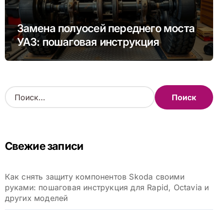
Замена полуосей переднего моста
УАЗ: пошаговая инструкция
Н
а
й
т
и
Свежие записи
:
Как снять защиту компонентов Skoda своими
руками: пошаговая инструкция для Rapid, Octavia и
других моделей