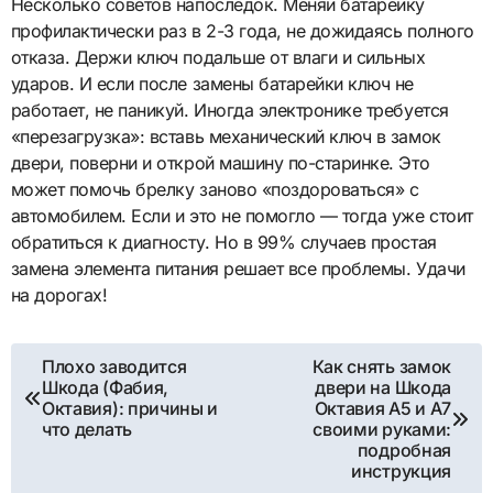
Несколько советов напоследок. Меняй батарейку
профилактически раз в 2-3 года, не дожидаясь полного
отказа. Держи ключ подальше от влаги и сильных
ударов. И если после замены батарейки ключ не
работает, не паникуй. Иногда электронике требуется
«перезагрузка»: вставь механический ключ в замок
двери, поверни и открой машину по-старинке. Это
может помочь брелку заново «поздороваться» с
автомобилем. Если и это не помогло — тогда уже стоит
обратиться к диагносту. Но в 99% случаев простая
замена элемента питания решает все проблемы. Удачи
на дорогах!
Навигация
Плохо заводится
Как снять замок
Шкода (Фабия,
двери на Шкода
по
Октавия): причины и
Октавия A5 и A7
что делать
своими руками:
записям
подробная
инструкция