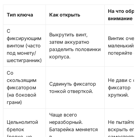
На что обр
Тип ключа
Как открыть
внимание
С
Выкрутить винт,
фиксирующим
Винтик оче
затем аккуратно
винтом (часто
маленький, 
разделить половинки
под монету/
потеряйте е
корпуса.
шестигранник)
Со
скользящим
Не дави с с
Сдвинуть фиксатор
фиксатором
фиксатор
тонкой отверткой.
(на боковой
хрупкий.
грани)
Чаще всего
Цельнолитой
неразборный.
Не пытайте
брелок
Батарейка меняется
вскрыть ег
(редко, но
в
самостояте