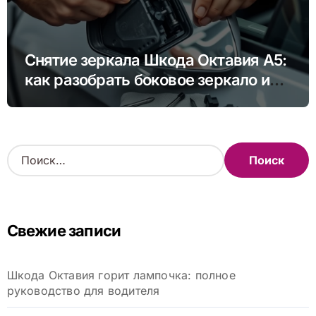
Снятие зеркала Шкода Октавия А5:
как разобрать боковое зеркало и
снять зеркальный элемент своими
руками
Н
а
й
т
и
Свежие записи
:
Шкода Октавия горит лампочка: полное
руководство для водителя