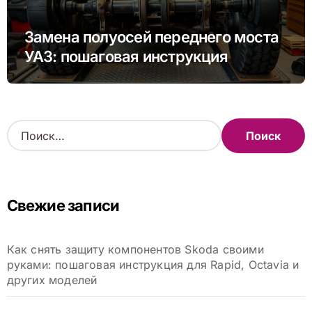
Замена полуосей переднего моста
УАЗ: пошаговая инструкция
Н
а
й
т
и
Свежие записи
:
Как снять защиту компонентов Skoda своими
руками: пошаговая инструкция для Rapid, Octavia и
других моделей