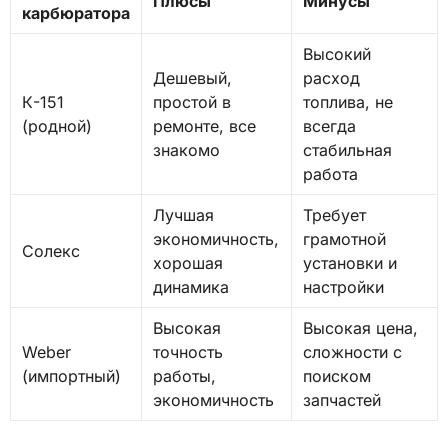
Плюсы
Минусы
карбюратора
Высокий
Дешевый,
расход
К-151
простой в
топлива, не
(родной)
ремонте, все
всегда
знакомо
стабильная
работа
Лучшая
Требует
экономичность,
грамотной
Солекс
хорошая
установки и
динамика
настройки
Высокая
Высокая цена,
Weber
точность
сложности с
(импортный)
работы,
поиском
экономичность
запчастей