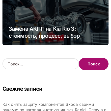
Замена АКПП на Kia Rio 3:
стоимость, процесс, выбор
сервиса
Н
а
й
т
и
Свежие записи
:
Как снять защиту компонентов Skoda своими
руками: пошаговая инструкция для Rapid, Octavia и