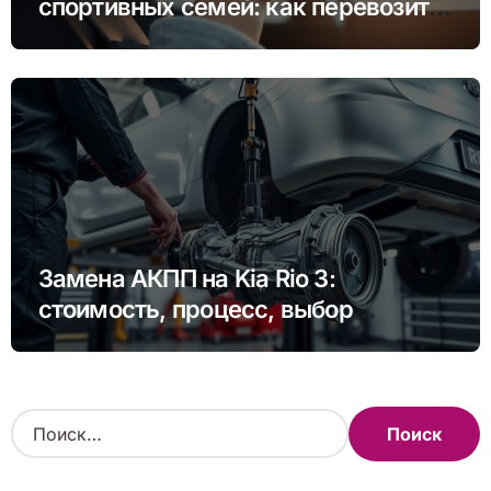
спортивных семей: как перевозить
инвентарь и детей
Замена АКПП на Kia Rio 3:
стоимость, процесс, выбор
сервиса
Н
а
й