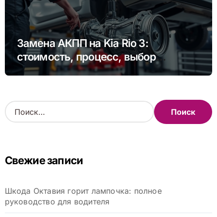
Замена АКПП на Kia Rio 3:
стоимость, процесс, выбор
сервиса
Н
а
й
т
и
Свежие записи
:
Шкода Октавия горит лампочка: полное
руководство для водителя