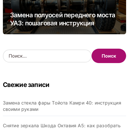
Замена полуосей переднего моста
УАЗ: пошаговая инструкция
Н
а
й
т
и
Свежие записи
:
Замена стекла фары Тойота Камри 40: инструкция
своими руками
Снятие зеркала Шкода Октавия А5: как разобрать