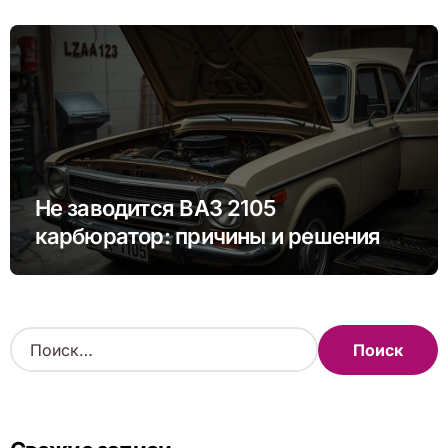
Не заводится ВАЗ 2105
карбюратор: причины и решения
проблемы
Н
а
й
т
и
: