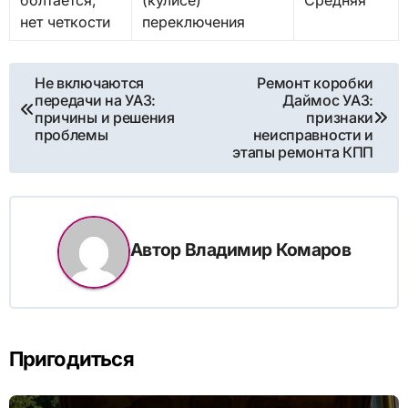
болтается,
(кулисе)
Средняя
нет четкости
переключения
Навигация
Не включаются
Ремонт коробки
передачи на УАЗ:
Даймос УАЗ:
по
причины и решения
признаки
проблемы
неисправности и
записям
этапы ремонта КПП
Автор
Владимир Комаров
Пригодиться