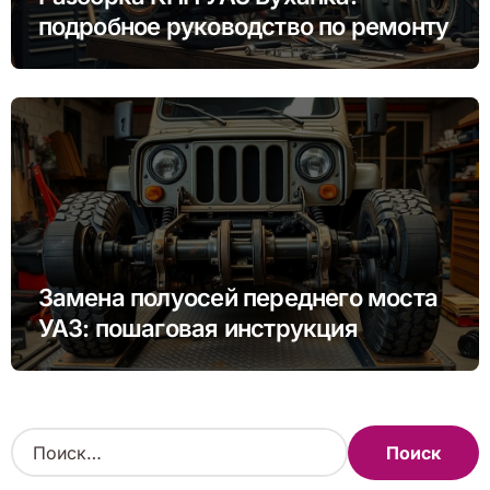
подробное руководство по ремонту
Замена полуосей переднего моста
УАЗ: пошаговая инструкция
Н
а
й