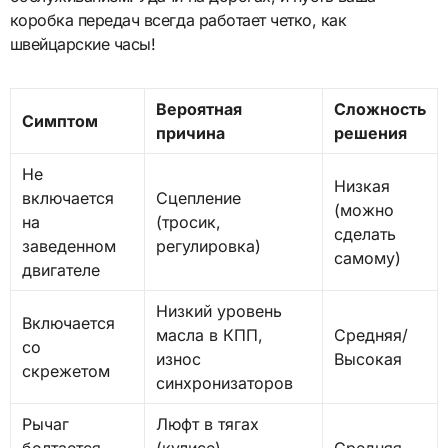
коробка передач всегда работает четко, как
швейцарские часы!
Вероятная
Сложность
Симптом
причина
решения
Не
Низкая
включается
Сцепление
(можно
на
(тросик,
сделать
заведенном
регулировка)
самому)
двигателе
Низкий уровень
Включается
масла в КПП,
Средняя/
со
износ
Высокая
скрежетом
синхронизаторов
Рычаг
Люфт в тягах