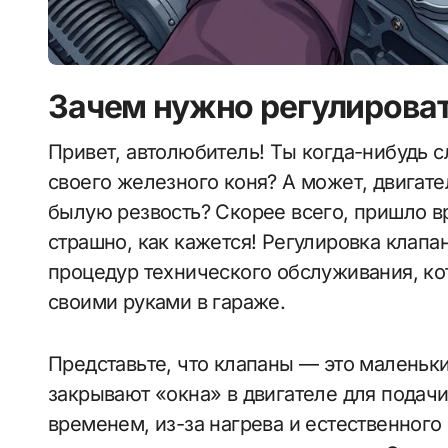
Зачем нужно регулироват
Привет, автолюбитель! Ты когда-нибудь слышал характерное цоканье под капотом
своего железного коня? А может, двигател
былую резвость? Скорее всего, пришло вр
страшно, как кажется! Регулировка клап
процедур технического обслуживания, к
своими руками в гараже.
Представьте, что клапаны — это маленьк
закрывают «окна» в двигателе для подачи
временем, из-за нагрева и естественного