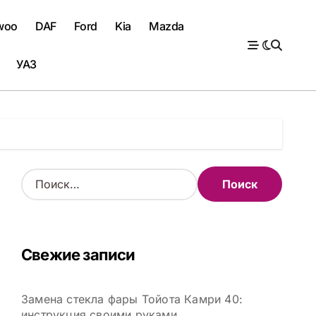
woo
DAF
Ford
Kia
Mazda
УАЗ
Н
а
й
т
и
Свежие записи
:
Замена стекла фары Тойота Камри 40:
инструкция своими руками