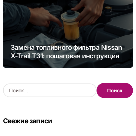
Замена топливного фильтра Nissan
X-Trail T31: пошаговая инструкция
Н
а
й
т
и
Свежие записи
: