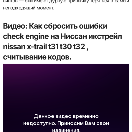
винтов — они имеют дурную привычку теряться в самый
неподходящий момент.
Видео: Как сбросить ошибки
check engine на Ниссан икстрейл
nissan x-trail t31 t30 t32 ,
считывание кодов.