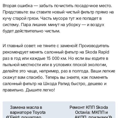
Вторая ошибка — забыть почистить посадочное место.
Представьте: вы ставите новый чистый фильтр прямо на
кучу старой грязи. Часть мусора тут же попадет в
систему. Пара лишних минут на уборку — и воздух
будет действительно чистым.
И главный совет: не тяните с заменой! Производитель
рекомендует менять салонный фильтр на Skoda Rapid
раз в год или каждые 15 000 км. Но если вы ездите в
пыльной местности или в условиях плохой экологии,
делайте это чаще, например, раз в полгода. Ваши легкие
скажут вам спасибо. Теперь вы знаете, как поменять
салонный фильтр на Шкода Рапид быстро, дешево и
правильно. Дышите легко!
Навигация
Замена масла в
Ремонт КПП Skoda
вариаторе Toyota
Octavia: МКПП и
по
Field: пошагово,
АКПП, признаки