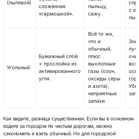
(пылевой)
спр
сложенная
пыльцу,
с о
«гармошкой».
сажу.
пыл
Всё то же,
что и
Зна
обычный,
луч
Бумажный слой
плюс
очи
+ прослойка из
выхлопные
воз
Угольный
активированного
газы (озон,
осо
угля.
оксиды серы
гор
и азота),
Уби
неприятные
запа
запахи.
Как видите, разница существенная. Если вы в основном
ездите за городом по чистым дорогам, можно
сэкономить и взять обычный. Но для городской