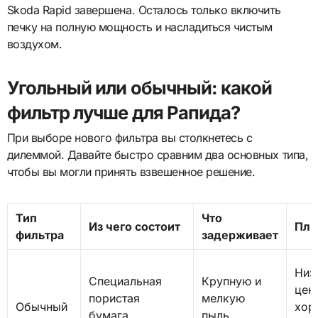
Skoda Rapid завершена. Осталось только включить
печку на полную мощность и насладиться чистым
воздухом.
Угольный или обычный: какой
фильтр лучше для Рапида?
При выборе нового фильтра вы столкнетесь с
дилеммой. Давайте быстро сравним два основных типа,
чтобы вы могли принять взвешенное решение.
Тип
Что
Из чего состоит
Пл
фильтра
задерживает
Низ
Специальная
Крупную и
цен
пористая
мелкую
Обычный
хор
бумага,
пыль,