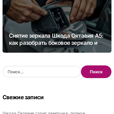
Снятие зеркала Шкода Октавия А5:
как разобрать боковое зеркало и
снять зеркальный элемент своими
руками
Н
а
й
т
и
Свежие записи
:
Шкода Октавия горит лампочка: полное