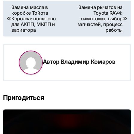
Навигация
Замена масла в
Замена рычагов на
коробке Тойота
Toyota RAV4:
по
Королла: пошагово
симптомы, выбор
для АКПП, МКПП и
запчастей, процесс
записям
вариатора
работы
Автор
Владимир Комаров
Пригодиться