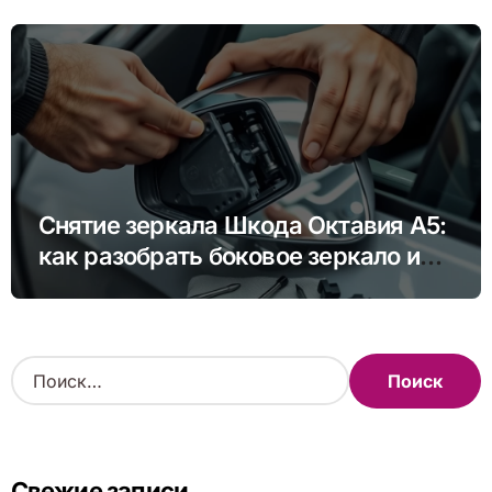
других моделей
Снятие зеркала Шкода Октавия А5:
как разобрать боковое зеркало и
снять зеркальный элемент своими
руками
Н
а
й
т
и
Свежие записи
: