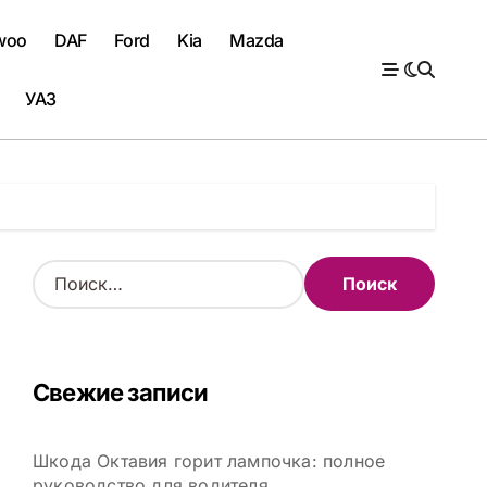
woo
DAF
Ford
Kia
Mazda
УАЗ
Н
а
й
т
и
Свежие записи
:
Шкода Октавия горит лампочка: полное
руководство для водителя