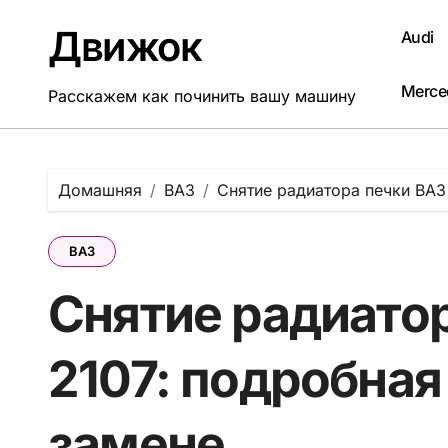
Перейти
к
Движок
Audi
содержанию
Merce
Расскажем как починить вашу машину
Домашняя
ВАЗ
Снятие радиатора печки ВАЗ
ВАЗ
Снятие радиато
2107: подробная
замене