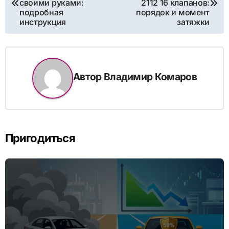
своими руками:
2112 16 клапанов:
подробная
порядок и момент
записям
инструкция
затяжки
Автор
Владимир Комаров
Пригодиться