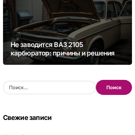
Не заводится ВАЗ 2105
карбюратор: причины и решения
проблемы
Н
а
й
т
и
Свежие записи
: