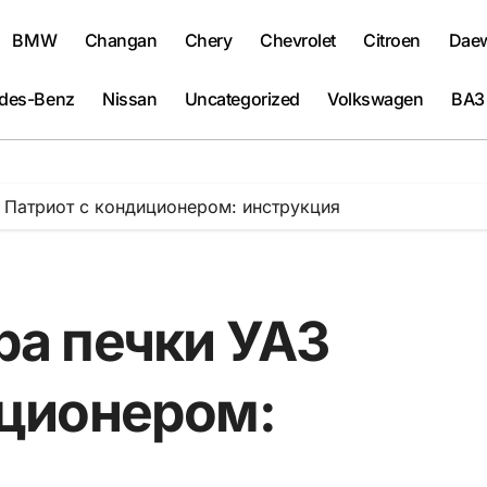
BMW
Changan
Chery
Chevrolet
Citroen
Dae
des-Benz
Nissan
Uncategorized
Volkswagen
ВАЗ
 Патриот с кондиционером: инструкция
ра печки УАЗ
иционером: