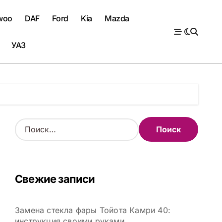
woo
DAF
Ford
Kia
Mazda
УАЗ
Н
а
й
т
и
Свежие записи
:
Замена стекла фары Тойота Камри 40:
инструкция своими руками