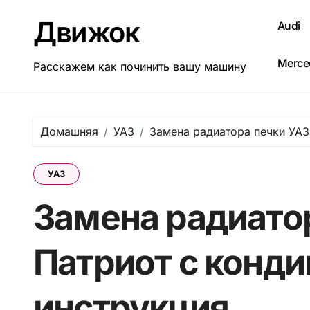
Перейти
к
Движок
Audi
содержанию
Merce
Расскажем как починить вашу машину
Домашняя
УАЗ
Замена радиатора печки УАЗ
УАЗ
Замена радиато
Патриот с конд
инструкция