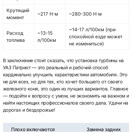
Крутящий
~217 Н·м
~280-300 Н·м
момент
~14-17 л/100км (при
Расход
~13-15
спокойной езде может
топлива
л/100км
не измениться)
В заключение стоит сказать, что установка турбины на
УАЗ Патриот — это реальный и рабочий способ
кардинально улучшить характеристики автомобиля. Это
не для всех, но для тех, кто хочет большего от своего
железного коня, это один из лучших вариантов. Главное
— подойти к вопросу с умом, не экономить на важном и
найти настоящих профессионалов своего дела. Удачи на
дорогах и бездорожье!
Навигация
Плохо включаются
Замена задних