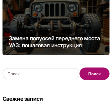
Замена полуосей переднего моста
УАЗ: пошаговая инструкция
Н
а
й
т
и
Свежие записи
: