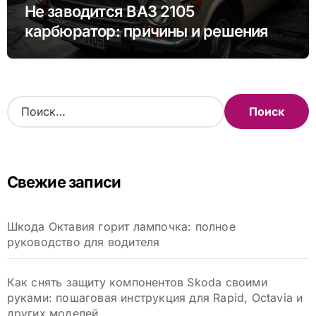
Не заводится ВАЗ 2105
карбюратор: причины и решения
проблемы
Н
а
й
т
и
Свежие записи
:
Шкода Октавия горит лампочка: полное
руководство для водителя
Как снять защиту компонентов Skoda своими
руками: пошаговая инструкция для Rapid, Octavia и
других моделей