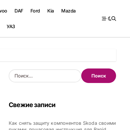
woo
DAF
Ford
Kia
Mazda
УАЗ
Н
а
й
т
и
Свежие записи
:
Как снять защиту компонентов Skoda своими
руками: пошаговая инструкция для Rapid,