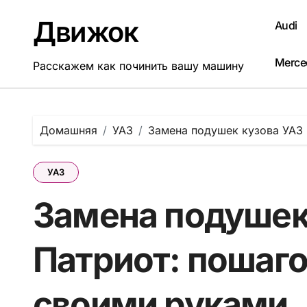
Перейти
к
Движок
Audi
содержанию
Merce
Расскажем как починить вашу машину
Домашняя
УАЗ
Замена подушек кузова УАЗ 
УАЗ
Замена подушек
Патриот: пошаг
своими руками