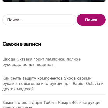
Н
а
й
т
и
Свежие записи
:
Шкода Октавия горит лампочка: полное
руководство для водителя
Как снять защиту компонентов Skoda своими
руками: пошаговая инструкция для Rapid, Octavia и
других моделей
Замена стекла фары Тойота Камри 40: инструкция
своими руками