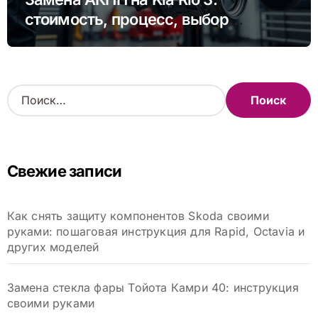
стоимость, процесс, выбор
сервиса
Н
а
й
т
и
Свежие записи
:
Как снять защиту компонентов Skoda своими
руками: пошаговая инструкция для Rapid, Octavia и
других моделей
Замена стекла фары Тойота Камри 40: инструкция
своими руками