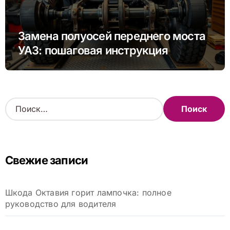
Замена полуосей переднего моста
УАЗ: пошаговая инструкция
Н
а
й
т
и
Свежие записи
:
Шкода Октавия горит лампочка: полное
руководство для водителя