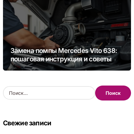
Замена помпы Mercedes Vito 638:
пошаговая инструкция и советы
Н
а
й
т
и
Свежие записи
: