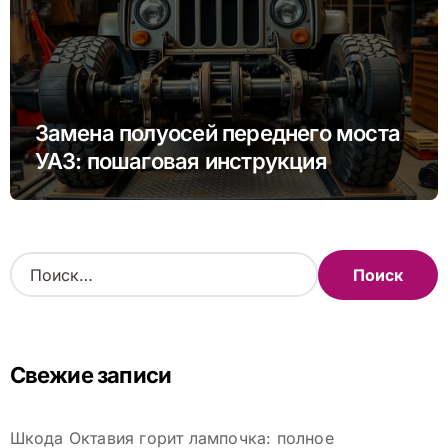
Замена полуосей переднего моста
УАЗ: пошаговая инструкция
Н
а
й
т
и
Свежие записи
:
Шкода Октавия горит лампочка: полное