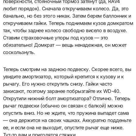
поверхности, стояночный тормоз затянут (да, RAV4
любит порядок). Сначала откручиваем колесо. Да, это
банально, но без этого никак. Затем берем баллонник и
откручиваем гайки. Теперь поднимаем кузов домкратом
так, чтобы заднее колесо свободно висело в воздухе.
Ставим страховочные упоры под кузов — это
обязательно! Домкрат — вещь ненадежная, он может
соскользнуть.
Теперь смотрим на заднюю подвеску. Скорее всего, вы
увидите амортизатор, который крепится к кузову и к
рычагу. Его нужно открутить снизу. Гайки часто
закисают, поэтому заранее побрызгайте их WD-40.
Открутили нижний болт амортизатора? Отлично. Теперь
рычаг подвески (обычно он связан с балкой) можно
опустить вниз. Но не ждите, что пружина выпадет сама
— она держится на своих чашках. Аккуратно подденьте
ее, и если она не выходит, опустите рычаг еще ниже.
Тут-то вам и пригодятся стяжки.