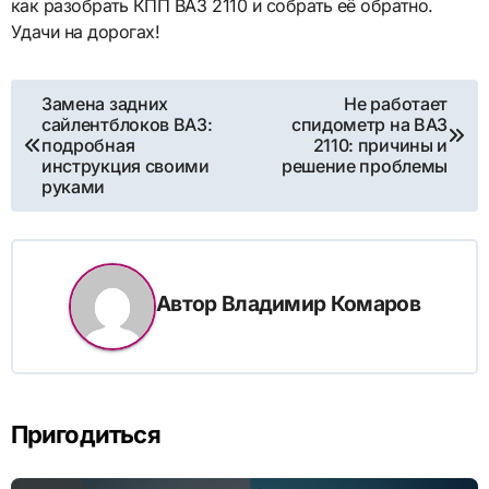
как разобрать КПП ВАЗ 2110 и собрать её обратно.
Удачи на дорогах!
Навигация
Замена задних
Не работает
сайлентблоков ВАЗ:
спидометр на ВАЗ
по
подробная
2110: причины и
инструкция своими
решение проблемы
записям
руками
Автор
Владимир Комаров
Пригодиться