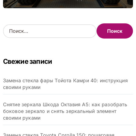
Н
а
й
т
и
Свежие записи
:
Замена стекла фары Тойота Камри 40: инструкция
своими руками
Снятие зеркала Шкода Октавия А5: как разобрать
боковое зеркало и снять зеркальный элемент
своими руками
Замена стекла Toyota Corolla 150: пошаговая