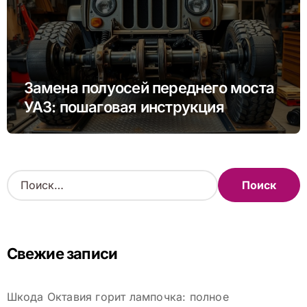
Замена полуосей переднего моста
УАЗ: пошаговая инструкция
Н
а
й
т
и
Свежие записи
:
Шкода Октавия горит лампочка: полное