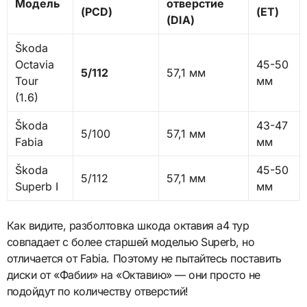
Модель
отверстие
(PCD)
(ET)
(DIA)
Škoda
Octavia
45-50
5/112
57,1 мм
Tour
мм
(1.6)
Škoda
43-47
5/100
57,1 мм
Fabia
мм
Škoda
45-50
5/112
57,1 мм
Superb I
мм
Как видите, разболтовка шкода октавия а4 тур
совпадает с более старшей моделью Superb, но
отличается от Fabia. Поэтому не пытайтесь поставить
диски от «Фабии» на «Октавию» — они просто не
подойдут по количеству отверстий!