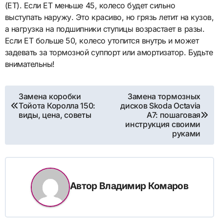
(ET). Если ET меньше 45, колесо будет сильно
выступать наружу. Это красиво, но грязь летит на кузов,
а нагрузка на подшипники ступицы возрастает в разы.
Если ET больше 50, колесо утопится внутрь и может
задевать за тормозной суппорт или амортизатор. Будьте
внимательны!
Навигация
Замена коробки
Замена тормозных
Тойота Королла 150:
дисков Skoda Octavia
по
виды, цена, советы
A7: пошаговая
инструкция своими
записям
руками
Автор
Владимир Комаров