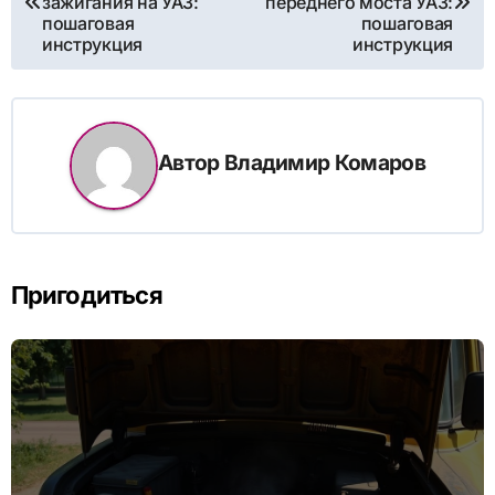
зажигания на УАЗ:
переднего моста УАЗ:
пошаговая
пошаговая
записям
инструкция
инструкция
Автор
Владимир Комаров
Пригодиться