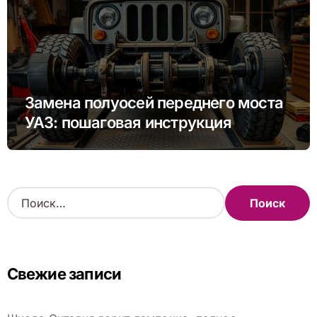
Замена полуосей переднего моста
УАЗ: пошаговая инструкция
Н
а
й
т
и
Свежие записи
: