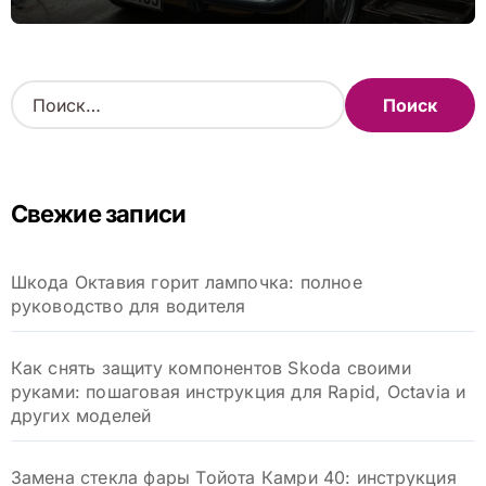
проблемы
Н
а
й
т
и
Свежие записи
:
Шкода Октавия горит лампочка: полное
руководство для водителя
Как снять защиту компонентов Skoda своими
руками: пошаговая инструкция для Rapid, Octavia и
других моделей
Замена стекла фары Тойота Камри 40: инструкция