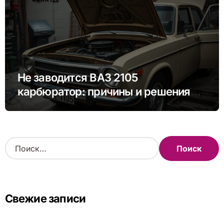
Не заводится ВАЗ 2105
карбюратор: причины и решения
проблемы
Н
а
й
т
и
Свежие записи
: