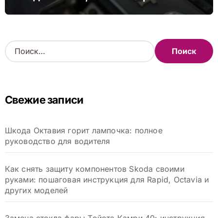
сделать это самому
Н
а
й
т
и
Свежие записи
:
Шкода Октавия горит лампочка: полное
руководство для водителя
Как снять защиту компонентов Skoda своими
руками: пошаговая инструкция для Rapid, Octavia и
других моделей