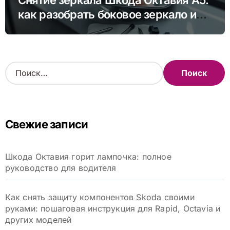
Снятие зеркала Шкода Октавия А5:
как разобрать боковое зеркало и
снять зеркальный элемент своими
руками
Н
а
й
т
и
Свежие записи
:
Шкода Октавия горит лампочка: полное
руководство для водителя
Как снять защиту компонентов Skoda своими
руками: пошаговая инструкция для Rapid, Octavia и
других моделей