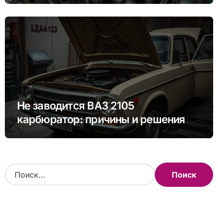
Не заводится ВАЗ 2105
карбюратор: причины и решения
проблемы
Н
а
й
т
и