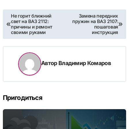
Навигация
Не горит ближний
Замена передних
свет на ВАЗ 2112:
пружин на ВАЗ 2107:
по
причины и ремонт
пошаговая
своими руками
инструкция
записям
Автор
Владимир Комаров
Пригодиться