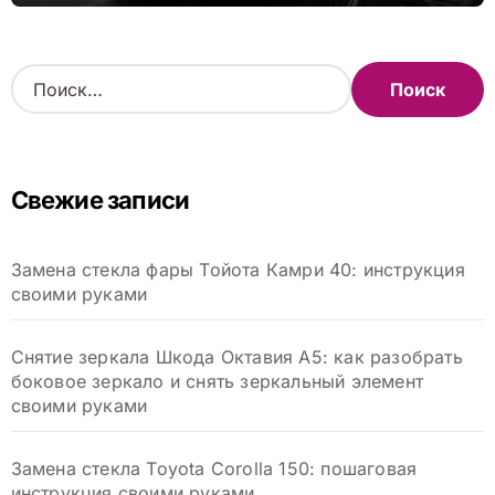
Н
а
й
т
и
Свежие записи
:
Замена стекла фары Тойота Камри 40: инструкция
своими руками
Снятие зеркала Шкода Октавия А5: как разобрать
боковое зеркало и снять зеркальный элемент
своими руками
Замена стекла Toyota Corolla 150: пошаговая
инструкция своими руками