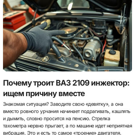
Почему троит ВАЗ 2109 инжектор:
ищем причину вместе
Знакомая ситуация? Заводите свою «девятку», а она
вместо ровного урчания начинает подрагивать, кашлять
и дымить, словно просится на пенсию. Стрелка
тахометра нервно прыгает, а по машине идет неприятная
вибрация. Это и есть то самое «троение» двигателя.