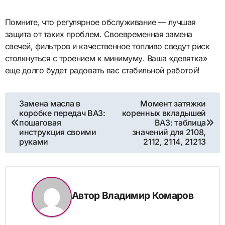
Помните, что регулярное обслуживание — лучшая
защита от таких проблем. Своевременная замена
свечей, фильтров и качественное топливо сведут риск
столкнуться с троением к минимуму. Ваша «девятка»
еще долго будет радовать вас стабильной работой!
Навигация
Замена масла в
Момент затяжки
коробке передач ВАЗ:
коренных вкладышей
по
пошаговая
ВАЗ: таблица
инструкция своими
значений для 2108,
записям
руками
2112, 2114, 21213
Автор
Владимир Комаров