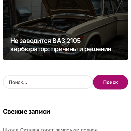
Не заводится ВАЗ 2105
карбюратор: причины и решения
проблемы
Н
а
й
т
и
Свежие записи
:
Шкода Октавия горит лампочка: полное