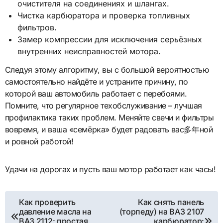
очистителя на соединениях и шлангах.
Чистка карбюратора и проверка топливных
фильтров.
Замер компрессии для исключения серьёзных
внутренних неисправностей мотора.
Следуя этому алгоритму, вы с большой вероятностью
самостоятельно найдёте и устраните причину, по
которой ваш автомобиль работает с перебоями.
Помните, что регулярное техобслуживание – лучшая
профилактика таких проблем. Меняйте свечи и фильтры
вовремя, и ваша «семёрка» будет радовать вас多年ной
и ровной работой!
Удачи на дорогах и пусть ваш мотор работает как часы!
Навигация
Как проверить
Как снять панель
давление масла на
(торпеду) на ВАЗ 2107
по
ВАЗ 2112: простая
карбюратор: