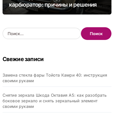
карбюратор: причины и решения
проблемы
Н
а
й
т
и
Свежие записи
:
Замена стекла фары Тойота Камри 40: инструкция
своими руками
Снятие зеркала Шкода Октавия А5: как разобрать
боковое зеркало и снять зеркальный элемент
своими руками