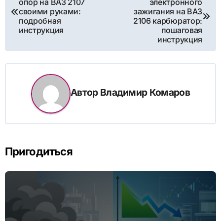
опор на ВАЗ 2107
электронного
по
своими руками:
зажигания на ВАЗ
подробная
2106 карбюратор:
записям
инструкция
пошаговая
инструкция
Автор
Владимир Комаров
Пригодиться