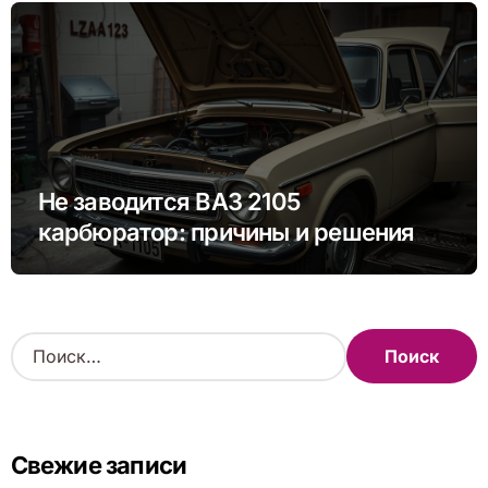
Не заводится ВАЗ 2105
карбюратор: причины и решения
проблемы
Н
а
й
т
и
Свежие записи
: